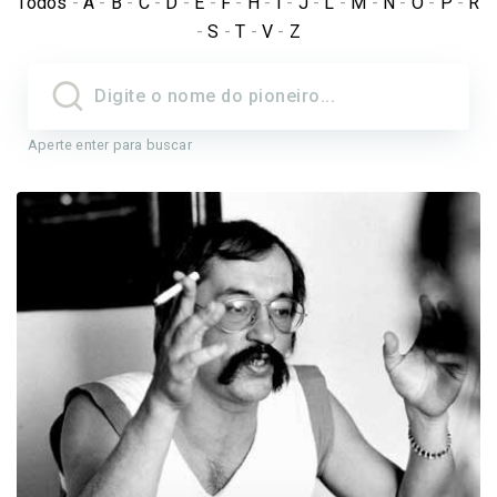
Todos
-
A
-
B
-
C
-
D
-
E
-
F
-
H
-
I
-
J
-
L
-
M
-
N
-
O
-
P
-
R
-
S
-
T
-
V
-
Z
Aperte enter para buscar