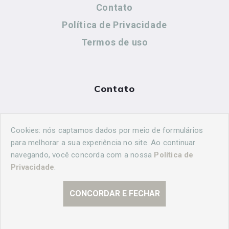
Contato
Política de Privacidade
Termos de uso
Contato
(44) 99883-8883
Cookies: nós captamos dados por meio de formulários
cidadeshistoricasoficial@gmail.com
para melhorar a sua experiência no site. Ao continuar
navegando, você concorda com a nossa
Política de
Privacidade
.
CONCORDAR E FECHAR
© 2026 Curitiba Histórica. Todos os direitos reservados.
Desenvolvido por
Agência Nova Inteligência.