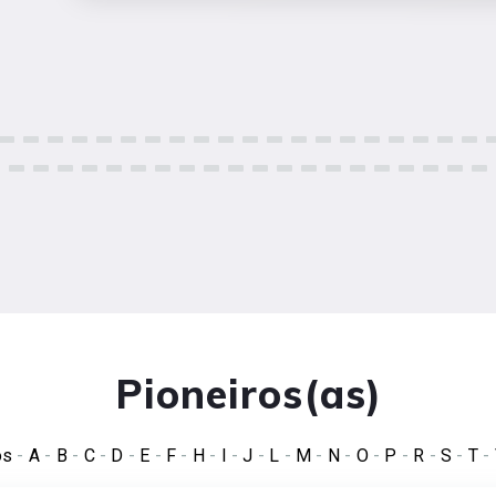
Pioneiros(as)
os
-
A
-
B
-
C
-
D
-
E
-
F
-
H
-
I
-
J
-
L
-
M
-
N
-
O
-
P
-
R
-
S
-
T
-