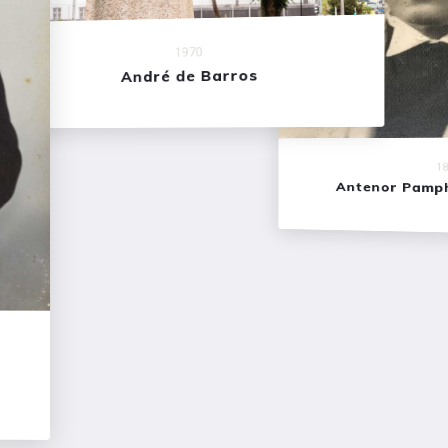
1970
André de Barros
1895
Antenor Pamphilo