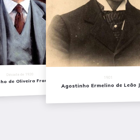
cada de 1920
1901
e Oliveira Franco
Agostinho Ermelino de Leão Júnior