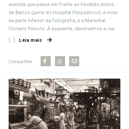
avenida que passa em frente ao Pavilhão André
de Barros (parte do Hospital Psiquiátrico), e vista
na parte inferior da fotografia, é a Marechal
Floriano Peixoto. À esquerda, observamos a rua
[...]
Leia mais
Compartilhe