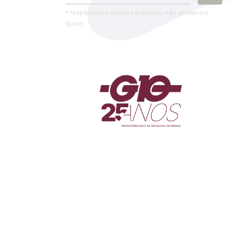
* respeitamos nossos inscritos, não enviamos
spam.