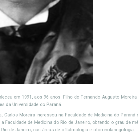
aleceu em 1991, aos 96 anos. Filho de Fernando Augusto Moreira e 
s da Universidade do Paraná.
a, Carlos Moreira ingressou na Faculdade de Medicina do Paraná
 a Faculdade de Medicina do Rio de Janeiro, obtendo o grau de m
Rio de Janeiro, nas áreas de oftalmologia e otorrinolaringologia.