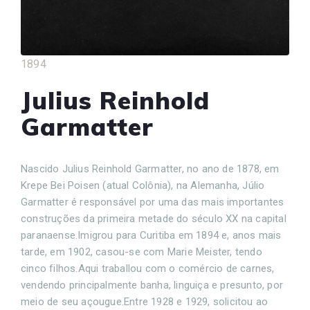
1894
Julius Reinhold
Garmatter
Nascido Julius Reinhold Garmatter, no ano de 1878, em
Krepe Bei Poisen (atual Colônia), na Alemanha, Júlio
Garmatter é responsável por uma das mais importantes
construções da primeira metade do século XX na capital
paranaense.Imigrou para Curitiba em 1894 e, anos mais
tarde, em 1902, casou-se com Marie Meister, tendo
cinco filhos.Aqui traballou com o comércio de carnes,
vendendo principalmente banha, linguiça e presunto, por
meio de seu açougue.Entre 1928 e 1929, solicitou ao