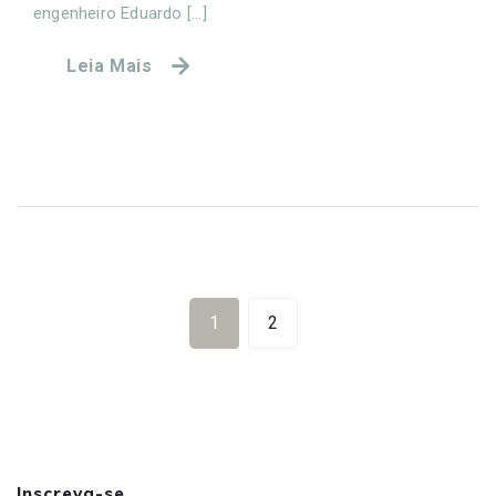
engenheiro Eduardo [...]
Leia Mais
1
2
Inscreva-se