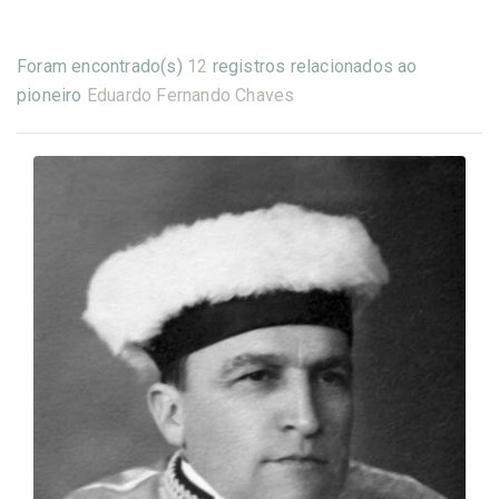
Foram encontrado(s)
12
registros relacionados ao
pioneiro
Eduardo Fernando Chaves