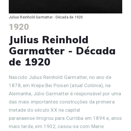
Julius Reinhold Garmatter - Década de 1920
1920
Julius Reinhold
Garmatter - Década
de 1920
Nascido Julius Reinhold Garmatter, no ano de
1878, em Krepe Bei Poisen (atual Colônia), na
Alemanha, Júlio Garmatter é responsável por uma
das mais importantes construções da primeira
metade do século XX na capital
paranaense.Imigrou para Curitiba em 1894 e, anos
mais tarde, em 1902, casou-se com Marie