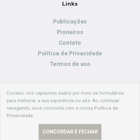
Links
Publicações
Pioneiros
Contato
Política de Privacidade
Termos de uso
Contato
Cookies: nós captamos dados por meio de formulários
para melhorar a sua experiência no site. Ao continuar
navegando, você concorda com a nossa
Política de
(44) 99883-8883
Privacidade
.
cidadeshistoricasoficial@gmail.com
CONCORDAR E FECHAR