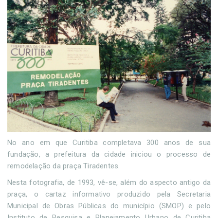
No ano em que Curitiba completava 300 anos de sua
fundação, a prefeitura da cidade iniciou o processo de
remodelação da praça Tiradentes.
Nesta fotografia, de 1993, vê-se, além do aspecto antigo da
praça, o cartaz informativo produzido pela Secretaria
Municipal de Obras Públicas do município (SMOP) e pelo
Instituto de Pesquisa e Planejamento Urbano de Curitiba