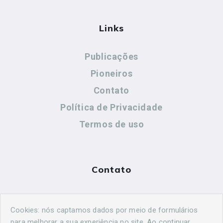
Links
Publicações
Pioneiros
Contato
Política de Privacidade
Termos de uso
Contato
(44) 99883-8883
Cookies: nós captamos dados por meio de formulários
cidadeshistoricasoficial@gmail.com
para melhorar a sua experiência no site. Ao continuar