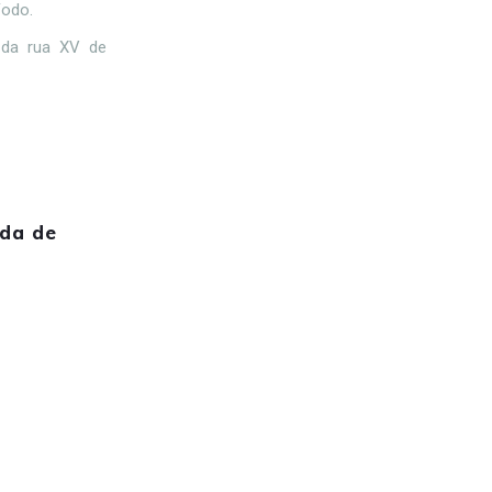
íodo.
 da rua XV de
ada de