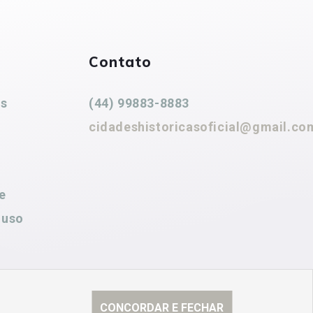
Contato
es
(44) 99883-8883
cidadeshistoricasoficial@gmail.co
e
 uso
CONCORDAR E FECHAR