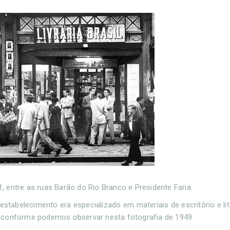
1, entre as ruas Barão do Rio Branco e Presidente Faria.
stabelecimento era especializado em materiais de escritório e lit
os, conforme podemos observar nesta fotografia de 1949.