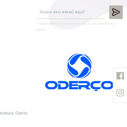
* respeitamos nossos inscritos, não enviamos
spam.
eratura. Diante