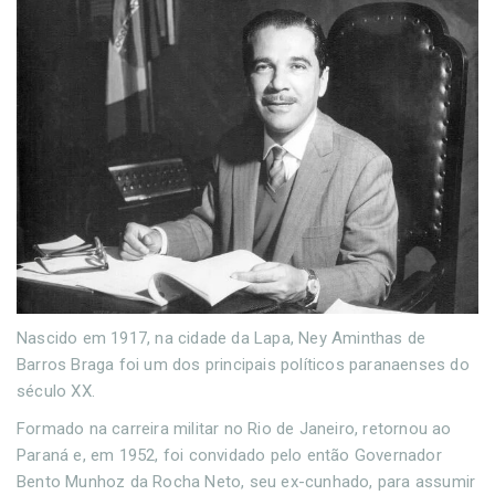
Nascido em 1917, na cidade da Lapa, Ney Aminthas de
Barros Braga foi um dos principais políticos paranaenses do
século XX.
Formado na carreira militar no Rio de Janeiro, retornou ao
Paraná e, em 1952, foi convidado pelo então Governador
Bento Munhoz da Rocha Neto, seu ex-cunhado, para assumir