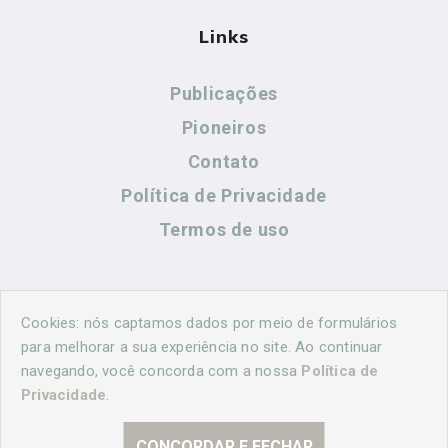
Links
Publicações
Pioneiros
Contato
Política de Privacidade
Termos de uso
Contato
Cookies: nós captamos dados por meio de formulários
para melhorar a sua experiência no site. Ao continuar
navegando, você concorda com a nossa
Política de
(44) 99883-8883
Privacidade
.
cidadeshistoricasoficial@gmail.com
CONCORDAR E FECHAR