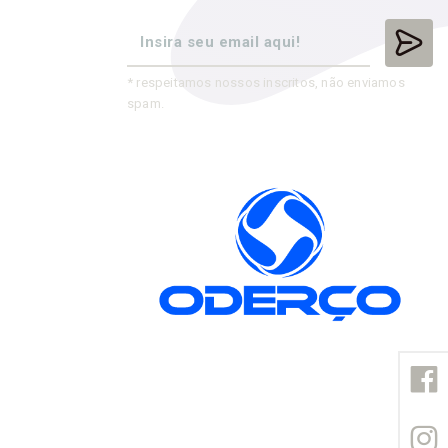
* respeitamos nossos inscritos, não enviamos
spam.