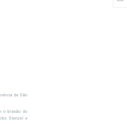
ovíncia de São
m o brasão do
Erbo Stenzel e