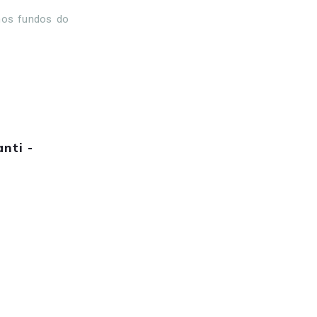
 nos fundos do
nti -