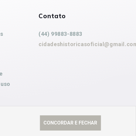
Contato
es
(44) 99883-8883
cidadeshistoricasoficial@gmail.co
e
 uso
CONCORDAR E FECHAR