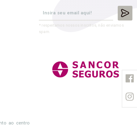
* respeitamos nossos inscritos, não enviamos
spam.
unto ao centro