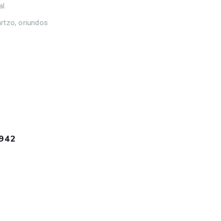
l.
artzo, oriundos
1942