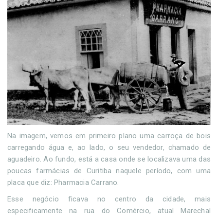
Na imagem, vemos em primeiro plano uma carroça de bois
carregando água e, ao lado, o seu vendedor, chamado de
aguadeiro. Ao fundo, está a casa onde se localizava uma das
poucas farmácias de Curitiba naquele período, com uma
placa que diz: Pharmacia Carrano.
Esse negócio ficava no centro da cidade, mais
especificamente na rua do Comércio, atual Marechal