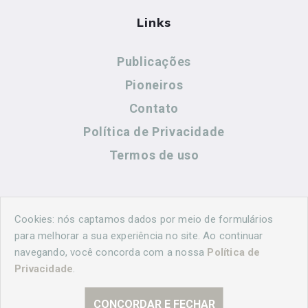
Links
Publicações
Pioneiros
Contato
Política de Privacidade
Termos de uso
Contato
Cookies: nós captamos dados por meio de formulários
para melhorar a sua experiência no site. Ao continuar
navegando, você concorda com a nossa
Política de
(44) 99883-8883
Privacidade
.
cidadeshistoricasoficial@gmail.com
CONCORDAR E FECHAR