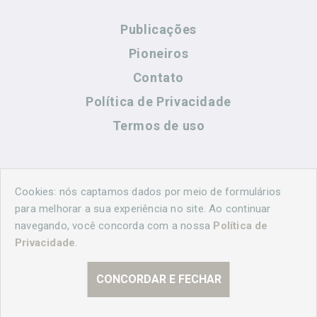
Publicações
Pioneiros
Contato
Política de Privacidade
Termos de uso
Contato
Cookies: nós captamos dados por meio de formulários
para melhorar a sua experiência no site. Ao continuar
navegando, você concorda com a nossa
Política de
(44) 99883-8883
Privacidade
.
cidadeshistoricasoficial@gmail.com
CONCORDAR E FECHAR