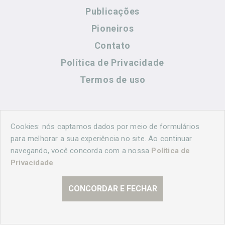
Publicações
Pioneiros
Contato
Política de Privacidade
Termos de uso
Contato
Cookies: nós captamos dados por meio de formulários
para melhorar a sua experiência no site. Ao continuar
navegando, você concorda com a nossa
Política de
(44) 99883-8883
Privacidade
.
cidadeshistoricasoficial@gmail.com
CONCORDAR E FECHAR