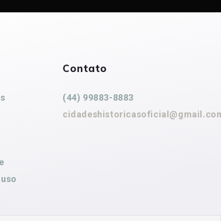
Contato
es
(44) 99883-8883
cidadeshistoricasoficial@gmail.co
e
 uso