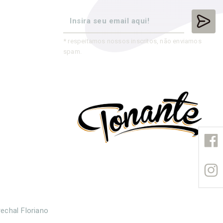
* respeitamos nossos inscritos, não enviamos
spam.
echal Floriano