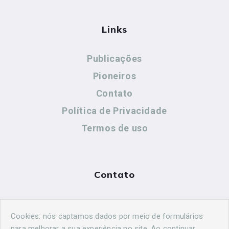
Links
Publicações
Pioneiros
Contato
Política de Privacidade
Termos de uso
Contato
(44) 99883-8883
Cookies: nós captamos dados por meio de formulários
cidadeshistoricasoficial@gmail.com
para melhorar a sua experiência no site. Ao continuar