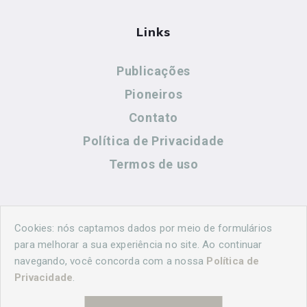
Links
Publicações
Pioneiros
Contato
Política de Privacidade
Termos de uso
Contato
Cookies: nós captamos dados por meio de formulários
para melhorar a sua experiência no site. Ao continuar
navegando, você concorda com a nossa
Política de
(44) 99883-8883
Privacidade
.
cidadeshistoricasoficial@gmail.com