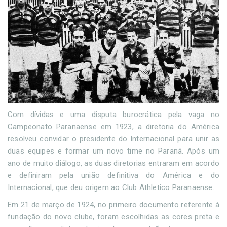
Com dívidas e uma disputa burocrática pela vaga no
Campeonato Paranaense em 1923, a diretoria do América
resolveu convidar o presidente do Internacional para unir as
duas equipes e formar um novo time no Paraná. Após um
ano de muito diálogo, as duas diretorias entraram em acordo
e definiram pela união definitiva do América e do
Internacional, que deu origem ao Club Athletico Paranaense.
Em 21 de março de 1924, no primeiro documento referente à
fundação do novo clube, foram escolhidas as cores preta e