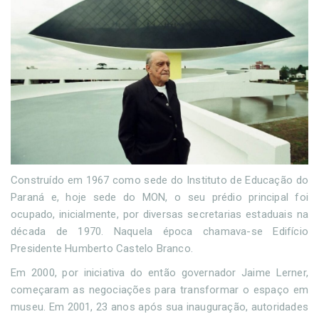
Construído em 1967 como sede do Instituto de Educação do
Paraná e, hoje sede do MON, o seu prédio principal foi
ocupado, inicialmente, por diversas secretarias estaduais na
década de 1970. Naquela época chamava-se Edifício
Presidente Humberto Castelo Branco.
Em 2000, por iniciativa do então governador Jaime Lerner,
começaram as negociações para transformar o espaço em
museu. Em 2001, 23 anos após sua inauguração, autoridades