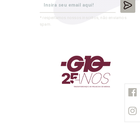
* respeitamos nossos inscritos, não enviamos
spam.