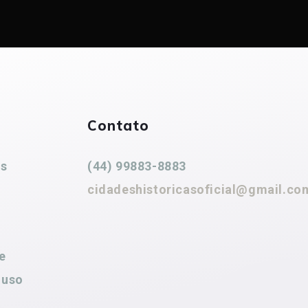
Contato
es
(44) 99883-8883
cidadeshistoricasoficial@gmail.co
e
 uso