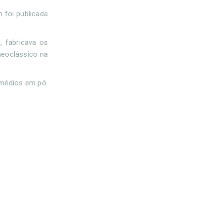
m foi publicada
, fabricava os
 neoclássico na
emédios em pó.