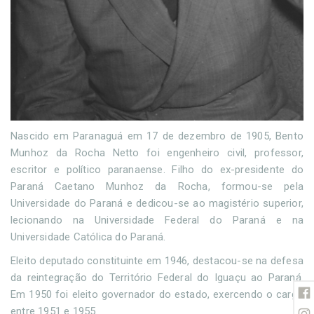
Nascido em Paranaguá em 17 de dezembro de 1905, Bento
Munhoz da Rocha Netto foi engenheiro civil, professor,
escritor e político paranaense. Filho do ex-presidente do
Paraná Caetano Munhoz da Rocha, formou-se pela
Universidade do Paraná e dedicou-se ao magistério superior,
lecionando na Universidade Federal do Paraná e na
Universidade Católica do Paraná.
Eleito deputado constituinte em 1946, destacou-se na defesa
da reintegração do Território Federal do Iguaçu ao Paraná.
Em 1950 foi eleito governador do estado, exercendo o cargo
entre 1951 e 1955.