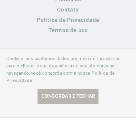
Contato
Política de Privacidade
Termos de uso
Contato
Cookies: nós captamos dados por meio de formulários
para melhorar a sua experiência no site. Ao continuar
navegando, você concorda com a nossa
Política de
(44) 99883-8883
Privacidade
.
cidadeshistoricasoficial@gmail.com
CONCORDAR E FECHAR
© 2026 Curitiba Histórica. Todos os direitos reservados.
Desenvolvido por
Agência Nova Inteligência.