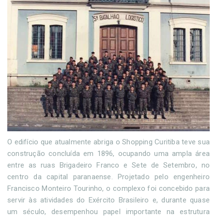
O edifício que atualmente abriga o Shopping Curitiba teve sua
construção concluída em 1896, ocupando uma ampla área
entre as ruas Brigadeiro Franco e Sete de Setembro, no
centro da capital paranaense. Projetado pelo engenheiro
Francisco Monteiro Tourinho, o complexo foi concebido para
servir às atividades do Exército Brasileiro e, durante quase
um século, desempenhou papel importante na estrutura