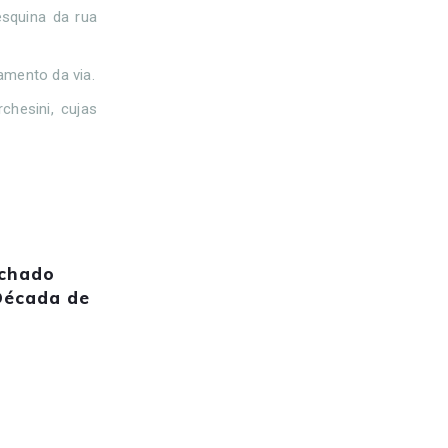
esquina da rua
amento da via.
chesini, cujas
achado
Década de