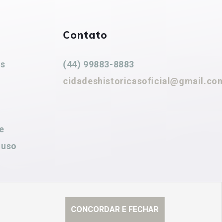
Contato
es
(44) 99883-8883
cidadeshistoricasoficial@gmail.co
e
 uso
CONCORDAR E FECHAR