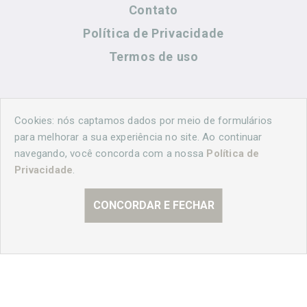
Contato
Política de Privacidade
Termos de uso
Contato
Cookies: nós captamos dados por meio de formulários
para melhorar a sua experiência no site. Ao continuar
navegando, você concorda com a nossa
Política de
(44) 99883-8883
Privacidade
.
cidadeshistoricasoficial@gmail.com
CONCORDAR E FECHAR
© 2026 Curitiba Histórica. Todos os direitos reservados.
Desenvolvido por
Agência Nova Inteligência.