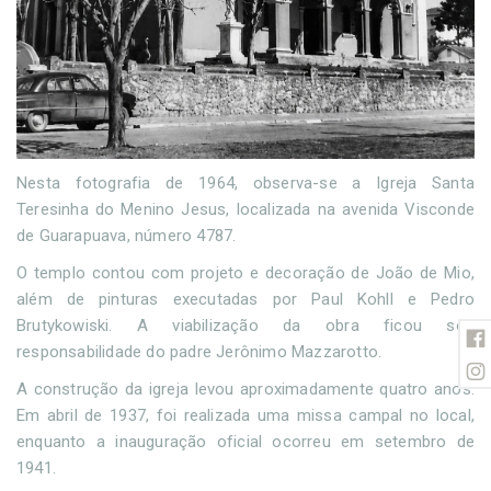
Nesta fotografia de 1964, observa-se a Igreja Santa
Teresinha do Menino Jesus, localizada na avenida Visconde
de Guarapuava, número 4787.
O templo contou com projeto e decoração de João de Mio,
além de pinturas executadas por Paul Kohll e Pedro
Brutykowiski. A viabilização da obra ficou sob
responsabilidade do padre Jerônimo Mazzarotto.
A construção da igreja levou aproximadamente quatro anos.
Em abril de 1937, foi realizada uma missa campal no local,
enquanto a inauguração oficial ocorreu em setembro de
1941.