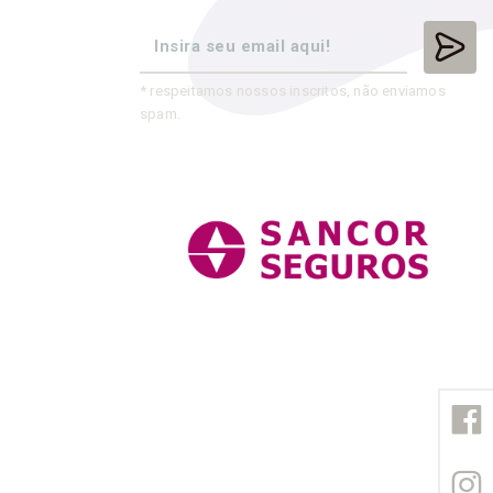
* respeitamos nossos inscritos, não enviamos
spam.