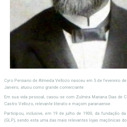
Cyro Persiano de Almeida Vellozo nasceu em 5 de fevereiro de 1
Janeiro, atuou como grande comerciante.
Em sua vida pessoal, casou-se com Zulmira Mariana Dias de Cas
Castro Vellozo, relevante literato e maçom paranaense.
Participou, inclusive, em 19 de julho de 1900, da fundação da
(GLP), sendo esta uma das mais relevantes lojas maçônicas do