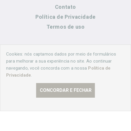
Contato
Política de Privacidade
Termos de uso
Contato
Cookies: nós captamos dados por meio de formulários
para melhorar a sua experiência no site. Ao continuar
navegando, você concorda com a nossa
Política de
(44) 99883-8883
Privacidade
.
cidadeshistoricasoficial@gmail.com
CONCORDAR E FECHAR
© 2026 Curitiba Histórica. Todos os direitos reservados.
Desenvolvido por
Agência Nova Inteligência.