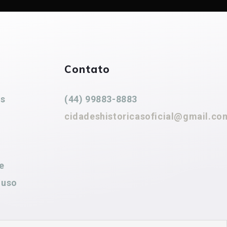
Contato
es
(44) 99883-8883
cidadeshistoricasoficial@gmail.co
e
 uso