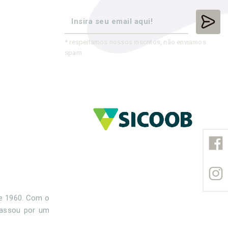
* respeitamos nossos inscritos, não enviamos
spam.
de 1960. Com o
passou por um