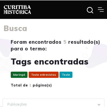
Busca
Foram encontrados
5
resultado(s)
para o termo:
Tags encontradas
Maringá
Teste entrevistas
Teste
Total de
1
página(s)
Publicações