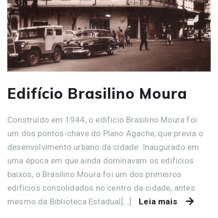
Edifício Brasilino Moura
Construído em 1944, o edifício Brasilino Moura foi
um dos pontos-chave do Plano Agache, que previa o
desenvolvimento urbano da cidade. Inaugurado em
uma época em que ainda dominavam os edifícios
baixos, o Brasilino Moura foi um dos primeiros
edifícios consolidados no centro da cidade, antes
mesmo da Biblioteca Estadual[...]
Leia mais