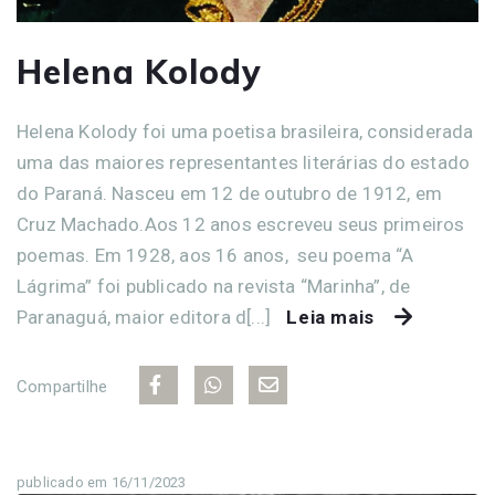
Helena Kolody
Helena Kolody foi uma poetisa brasileira, considerada
uma das maiores representantes literárias do estado
do Paraná. Nasceu em 12 de outubro de 1912, em
Cruz Machado.Aos 12 anos escreveu seus primeiros
poemas. Em 1928, aos 16 anos, seu poema “A
Lágrima” foi publicado na revista “Marinha”, de
Paranaguá, maior editora d[...]
Leia mais
Compartilhe
publicado em 16/11/2023