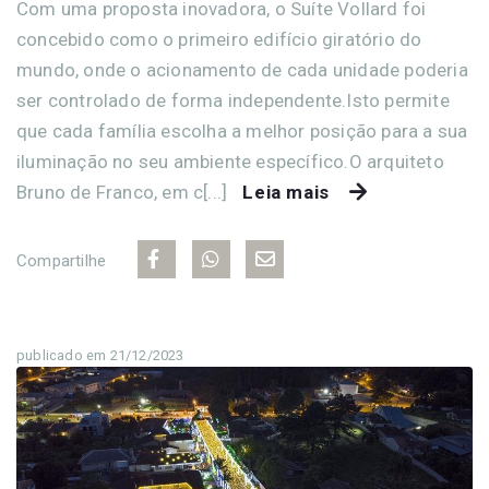
Com uma proposta inovadora, o Suíte Vollard foi
concebido como o primeiro edifício giratório do
mundo, onde o acionamento de cada unidade poderia
ser controlado de forma independente.Isto permite
que cada família escolha a melhor posição para a sua
iluminação no seu ambiente específico.O arquiteto
Bruno de Franco, em c[...]
Leia mais
Compartilhe
publicado em 21/12/2023