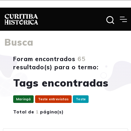
Busca
Foram encontrados
65
resultado(s) para o termo:
Tags encontradas
Maringá
Teste entrevistas
Teste
Total de
1
página(s)